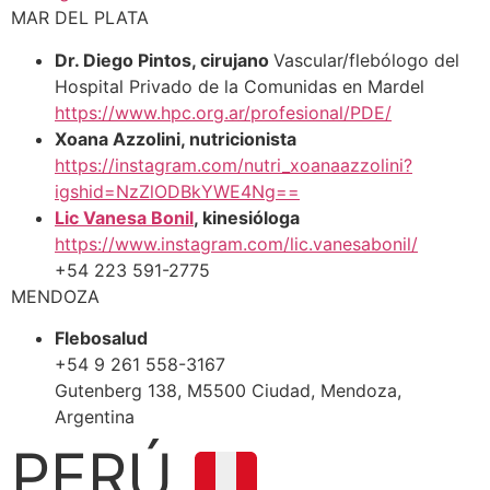
MAR DEL PLATA
Dr. Diego Pintos, cirujano
Vascular/flebólogo del
Hospital Privado de la Comunidas en Mardel
https://www.hpc.org.ar/profesional/PDE/
Xoana Azzolini, nutricionista
https://instagram.com/nutri_xoanaazzolini?
igshid=NzZlODBkYWE4Ng==
Lic Vanesa Bonil
, kinesióloga
https://www.instagram.com/lic.vanesabonil/
+54 223 591-2775
MENDOZA
Flebosalud
+54 9 261 558-3167
Gutenberg 138, M5500 Ciudad, Mendoza,
Argentina
PERÚ