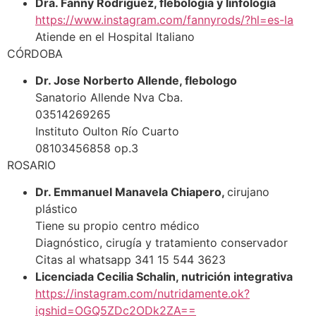
Dra. Fanny Rodríguez, flebología y linfología
https://www.instagram.com/fannyrods/?hl=es-la
Atiende en el Hospital Italiano
CÓRDOBA
Dr. Jose Norberto Allende, flebologo
Sanatorio Allende Nva Cba.
03514269265
Instituto Oulton Río Cuarto
08103456858 op.3
ROSARIO
Dr. Emmanuel Manavela Chiapero,
cirujano
plástico
Tiene su propio centro médico
Diagnóstico, cirugía y tratamiento conservador
Citas al whatsapp 341 15 544 3623
Licenciada Cecilia Schalin, nutrición integrativa
https://instagram.com/nutridamente.ok?
igshid=OGQ5ZDc2ODk2ZA==