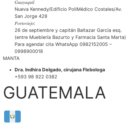
𝐺𝑢𝑎𝑦𝑎𝑞𝑢𝑖𝑙
Nueva Kennedy/Edificio PoliMédico Costales/Av.
San Jorge 428
𝑃𝑜𝑟𝑡𝑜𝑣𝑖𝑒𝑗𝑜:
26 de septiembre y capitán Baltazar García esq.
(entre Mueblería Bazurto y Farmacia Santa Marta)
Para agendar cita WhatsApp 0982152005 –
0998900018
MANTA
Dra. Indhira Delgado, cirujana Flebologa
+593 98 922 0382
GUATEMALA