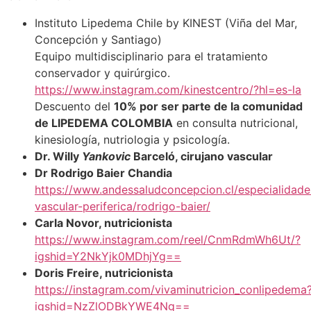
Instituto Lipedema Chile by KINEST (Viña del Mar,
Concepción y Santiago)
Equipo multidisciplinario para el tratamiento
conservador y quirúrgico.
https://www.instagram.com/kinestcentro/?hl=es-la
Descuento del
10% por ser parte de la comunidad
de LIPEDEMA COLOMBIA
en consulta nutricional,
kinesiología, nutriologia y psicología.
Dr. Willy
Yankovic
Barceló, cirujano vascular
Dr Rodrigo Baier Chandia
https://www.andessaludconcepcion.cl/especialidades
vascular-periferica/rodrigo-baier/
Carla Novor, nutricionista
https://www.instagram.com/reel/CnmRdmWh6Ut/?
igshid=Y2NkYjk0MDhjYg==
Doris Freire, nutricionista
https://instagram.com/vivaminutricion_conlipedema
igshid=NzZlODBkYWE4Ng==