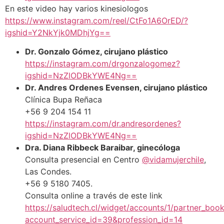
En este video hay varios kinesiologos
https://www.instagram.com/reel/CtFo1A6OrED/?
igshid=Y2NkYjk0MDhjYg==
Dr. Gonzalo Gómez, cirujano plástico
https://instagram.com/drgonzalogomez?
igshid=NzZlODBkYWE4Ng==
Dr. Andres Ordenes Evensen, cirujano plástico
Clínica Bupa Reñaca
+56 9 204 154 11
https://instagram.com/dr.andresordenes?
igshid=NzZlODBkYWE4Ng==
Dra. Diana Ribbeck Baraibar, ginecóloga
Consulta presencial en Centro
@vidamujerchile
,
Las Condes.
+56 9 5180 7405.
Consulta online a través de este link
https://saludtech.cl/widget/accounts/1/partner_book
account_service_id=39&profession_id=14