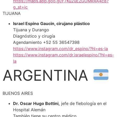
https://maps.app.goo.gl/F7Ku2uEZGUMkRA4c8?
g_st=ic
TIJUANA
Israel Espino Gaucin, cirujano plástico
Tijuana y Durango
Diagnóstico y cirugía
Agendamiento +52 55 36547398
https://www.instagram.com/dr_espino/?hl=es-la
https://www.instagram.com/dr.israelespino/?hl=es-
la
ARGENTINA
BUENOS AIRES
Dr. Oscar Hugo Bottini,
jefe de flebología en el
Hospital Alemán
También tiene su centro médico